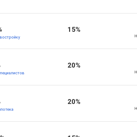
%
15%
Н
овостройку
%
20%
Н
специалистов
%
20%
Н
ипотека