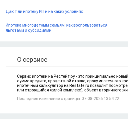
Дают ли ипотеку ИП и на каких условиях
Ипотека многодетным семьям: как воспользоваться
льготами и субсидиями
О сервисе
Сервис ипотеки на Рестейт.ру - это принципиально новы
сумме кредита, процентной ставке, сроку ипотечного к
ипотечный калькулятор на Restate.ru позволит посмотре
или строящийся жилой комплекс), объект вторичного жи
Последнее изменение страницы: 07-08-2026 13:54:22