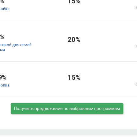
7%
15%
Н
ойка
9%
20%
ржкой для семей
Н
ьми
9%
15%
Н
ойка
Получить предложение
по выбранным программам