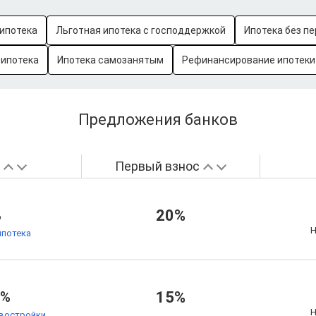
ипотека
Льготная ипотека с господдержкой
Ипотека без пе
-ипотека
Ипотека самозанятым
Рефинансирование ипотеки
Предложения банков
а
Первый взнос
%
20%
Н
ипотека
4%
15%
Н
овостройки