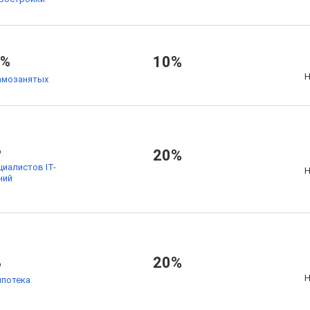
5%
10%
Н
амозанятых
%
20%
циалистов IT-
Н
ний
%
20%
Н
ипотека