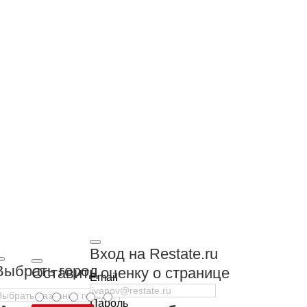
Вход на Restate.ru
Выбрать город
Оставить оценку о странице
Email
Пароль